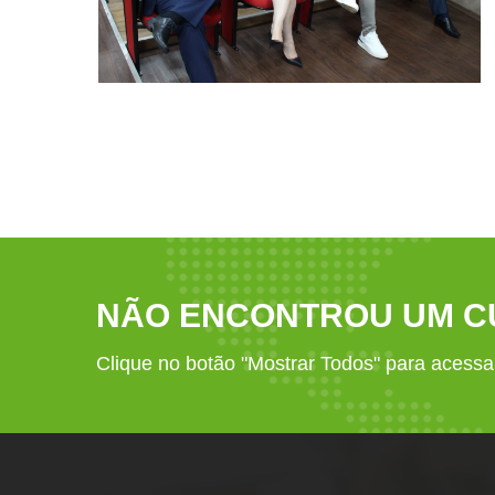
NÃO ENCONTROU UM CU
Clique no botão "Mostrar Todos" para acessar